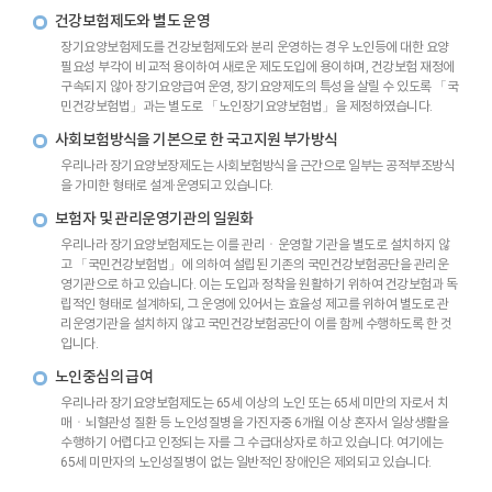
건강보험제도와 별도 운영
장기요양보험제도를 건강보험제도와 분리 운영하는 경우 노인등에 대한 요양
필요성 부각이 비교적 용이하여 새로운 제도도입에 용이하며, 건강보험 재정에
구속되지 않아 장기요양급여 운영, 장기요양제도의 특성을 살릴 수 있도록 「국
민건강보험법」과는 별도로 「노인장기요양보험법」을 제정하였습니다.
사회보험방식을 기본으로 한 국고지원 부가방식
우리나라 장기요양보장제도는 사회보험방식을 근간으로 일부는 공적부조방식
을 가미한 형태로 설계·운영되고 있습니다.
보험자 및 관리운영기관의 일원화
우리나라 장기요양보험제도는 이를 관리ㆍ운영할 기관을 별도로 설치하지 않
고 「국민건강보험법」에 의하여 설립된 기존의 국민건강보험공단을 관리운
영기관으로 하고 있습니다. 이는 도입과 정착을 원활하기 위하여 건강보험과 독
립적인 형태로 설계하되, 그 운영에 있어서는 효율성 제고를 위하여 별도로 관
리운영기관을 설치하지 않고 국민건강보험공단이 이를 함께 수행하도록 한 것
입니다.
노인중심의 급여
우리나라 장기요양보험제도는 65세 이상의 노인 또는 65세 미만의 자로서 치
매ㆍ뇌혈관성 질환 등 노인성질병을 가진자중 6개월 이상 혼자서 일상생활을
수행하기 어렵다고 인정되는 자를 그 수급대상자로 하고 있습니다. 여기에는
65세 미만자의 노인성질병이 없는 일반적인 장애인은 제외되고 있습니다.