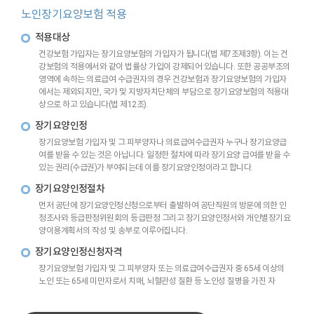
노인장기요양보험 적용
적용대상
건강보험 가입자는 장기요양보험의 가입자가 됩니다(법 제7조제3항). 이는 건
강보험의 적용에서와 같이 법률상 가입이 강제되어 있습니다. 또한 공공부조의
영역에 속하는 의료급여 수급권자의 경우 건강보험과 장기요양보험의 가입자
에서는 제외되지만, 국가 및 지방자치단체의 부담으로 장기요양보험의 적용대
상으로 하고 있습니다(법 제12조).
장기요양인정
장기요양보험 가입자 및 그 피부양자나 의료급여수급권자 누구나 장기요양급
여를 받을 수 있는 것은 아닙니다. 일정한 절차에 따라 장기요양 급여를 받을 수
있는 권리(수급권)가 부여되는데 이를 장기요양인정이라고 합니다.
장기요양인정절차
먼저 공단에 장기요양인정신청으로부터 출발하여 공단직원의 방문에 의한 인
정조사와 등급판정위원회의 등급판정 그리고 장기요양인정서와 개인별장기요
양이용계획서의 작성 및 송부로 이루어집니다.
장기요양인정신청자격
장기요양보험 가입자 및 그 피부양자 또는 의료급여수급권자 중 65세 이상의
노인 또는 65세 미만자로서 치매, 뇌혈관성 질환 등 노인성 질병을 가진 자