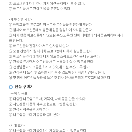
① 프로그램에 대한 여러 가지 의견을 이야기 할 수 있다.
② 어르신들 서로 간에 친목을 도모할 수 있다.
- 세부 진행 사항 -
① 해당그룹 및 프로그램 장소로 어르신들을 안전하게 모신다.
② 휠체어 어르신들께서 둥글게 원을 형성하여 자리를 만든다.
③ 워커 활용 어르신들께서 앉으실 수 있도록 원 안에 테이블과 의자를 준비하여 자리
를 만든다.
④ 어르신들과 진행자가 서로 인사를 나눈다.
⑤ 오늘 진행하게 될 다과회 프로그램에 대해서 설명을 드린다.
⑥ 어르신들 건강에 탈이 나지 않도록 소량으로 간식을 나눠 드린다.
⑦ 간식을 드시면서 어르신들 서로 소통을 하실 수 있도록 한다.
⑧ 선생님들과도 소통을 하시며 맛있게 드실 수 있도록 한다.
⑨ 간식을 다 드신 후 소화를 시키실 수 있도록 장기자랑 시간을 갖는다.
⑩ 몇 명에 어르신들 노래를 들은 후 감사 인사를 드리며 프로그램을 마친다.
단풍 꾸미기
- 목적 및 목표 -
① 다양한 나뭇잎으로 새, 거북이, 나비 등을 만들 수 있다.
② 사인펜을 이용해 세부 표현으로 그림을 완성한다.
③ 완성된 작품을 전시해본다.
④ 나뭇잎을 보며 가을을 떠올려 본다.
- 기대 효과 -
① 나뭇잎을 보며 가을이라는 계절을 느낄 수 있도록 한다.