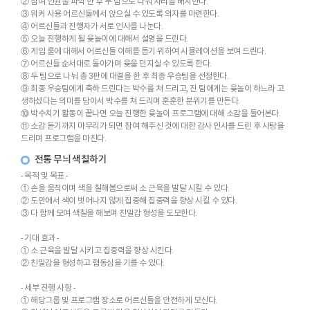
② 참여 인원을 파악 한 후 두 팀으로 나눠 자리를 배치한다.
③ 워커 사용 어르신들께서 앉으실 수 있도록 의자를 마련한다.
④ 어르신들과 진행자가 서로 인사를 나눈다.
⑤ 오늘 진행하게 될 윷놀이에 대해서 설명을 드린다.
⑥ 게임 룰에 대해서 어르신들 이해를 돕기 위하여 시뮬레이션을 보여 드린다.
⑦ 어르신들 순서대로 돌아가며 윷을 던지실 수 있도록 한다.
⑧ 두 팀으로 나눠 총 3판에 대결을 한 후 최종 우승팀을 선정한다.
⑨ 최종 우승팀에게 축하 드린다는 박수를 쳐 드리고, 진 팀에게는 윷놀이 하느라 고
생하셨다는 의미를 담아서 박수를 쳐 드리며 훈훈한 분위기를 만든다.
⑩ 박수치기 활동이 끝나면 오늘 진행한 윷놀이 프로그램에 대해 소감을 들어본다.
⑪ 소감 듣기까지 마무리가 되면 참여 해주신 것에 대한 감사 인사를 드린 후 사탕을
드리며 프로그램을 마친다.
전통 무늬 색칠하기
- 목적 및 목표 -
① 손을 움직이며 색을 칠해봄으로써 소 근육을 발달 시킬 수 있다.
② 도안에서 색이 벗어나지 않게 집중해 집중력을 향상 시킬 수 있다.
③ 다 함께 모여 색칠을 해보며 친밀감 형성을 도모한다.
- 기대 효과 -
① 소 근육을 발달 시키고 집중력을 향상 시킨다.
② 친밀감을 형성하고 협동심을 기를 수 있다.
- 세부 진행 사항 -
① 해당그룹 및 프로그램 장소로 어르신들을 안전하게 모신다.