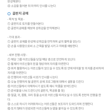
완성해본다.
④ 소감을 들어본 뒤 마무리 인사를 나눈다.
골판지 공예
- 목적 및 목표 -
① 골판지로 토끼를 만들어본다.
② 골판지공예를 해보며 성취감을 만끽해본다.
- 기대 효과 -
① 골판지 공예를 완성해 성취감을 만끽하며 삶의 활력을 얻는다.
② 손을 사용함으로써 소 근육을 발달 시키고 치매를 예방한다.
- 세부 진행 사항 -
① 해당 그룹 어르신들을 당일 해당 층으로 안전하게 모신다.
② 휠체어 어르신들이 원을 형성하여 자리를 마련한다.
③ 워커 활용하시는 어르신들이 앉으실 수 있도록 원 안에 테이블 및 의자를 준비하여
자리를 마련한다.
④ 진행자와 어르신들 서로가 인사를 나눈다.
⑤ 오늘 진행하게 될 골판지 공예 프로그램에 대해서 설명을 드린다.
⑥ 어르신들께서 이해하시기 쉽도록 예시 작품을 보여드린다.
⑦ 준비물을 나눠 드린다.(띠 골판지, 목공용 풀 등)
⑧ 얼굴, 귀, 몸통, 꼬리 등을 순서로 어르신들 따라오실 수 있도록 천천히 진행을 한
다.
⑨ 스스로 하시기 어려워하시는 어르신들은 보조자가 도와드리며 진행한다.
⑩ 토끼 형태가 완료되면 어르신들께 눈알을 붙이실 수 있도록 한다.