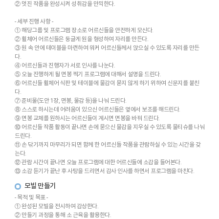
② 멋진 작품을 완성시켜 성취감을 만끽한다.
- 세부 진행 사항 -
① 해당그룹 및 프로그램 장소로 어르신들을 안전하게 모신다.
② 휠체어 어르신들은 둥글게 원을 형성하여 자리를 만든다.
③ 원 속 안에 테이블을 마련하여 워커 어르신들께서 앉으실 수 있도록 자리를 만든
다.
④ 어르신들과 진행자가 서로 인사를 나눈다.
⑤ 오늘 진행하게 될 면봉 찍기 프로그램에 대해서 설명을 드린다.
⑥ 어르신들 휠체어 식판 및 테이블에 물감이 묻지 않게 하기 위하여 신문지를 붙친
다.
⑦ 준비물(도안 1장, 면봉, 물감 등)을 나눠 드린다.
⑧ 스스로 하시는데 어려움이 있으신 어르신들은 옆에서 보조를 해드린다.
⑨ 면봉 교체를 원하시는 어르신들이 계시면 면봉을 바꿔 드린다.
⑩ 어르신들 작품 활동이 끝나면 손에 묻으신 물감을 지우실 수 있도록 물티슈를 나눠
드린다.
⑪ 손 닦기까지 마무리가 되면 함께 한 어르신들 작품을 관람하실 수 있는 시간을 갖
는다.
⑫ 관람 시간이 끝나면 오늘 프로그램에 대한 어르신들에 소감을 들어본다.
⑬ 소감 듣기가 끝난 후 사탕을 드리면서 감사 인사를 하면서 프로그램을 마친다.
모빌 만들기
- 목적 및 목표 -
① 완성된 모빌을 전시하여 감상한다.
② 만들기 과정을 통해 소 근육을 활용한다.