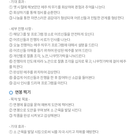
- 기대 효과 -
① 옛 시절에 해보았던 메주 띄우기를 회상하며 경험과 추억을 나눈다.
② 회상하기를 통해 정서를 순환한다.
③ 나눔을 통한 자연스러운 공감대가 형성되며 어르신들과 친밀한 관계를 형성한다.
- 세부 진행 사항 -
① 해당그룹 및 프로그램 장소로 어르신들을 안전하게 모신다.
② 어르신들과 진행자 서로가 인사를 나눈다.
③ 오늘 진행하는 메주 띄우기 프로그램에 대해서 설명을 드린다.
④ 어르신들 이해를 돕기 위하여 완성된 메주를 보여 드린다.
⑤ 개인별로 찰흙 조각, 노끈, 나무젓가락을 나눠드린다.
⑥ 진행자의 인도에 따라 노끈으로 찰흙 조각을 십자로 묶고, 나무젓가락에 걸어 메주
를 띄운다.
⑦ 완성된 메주를 위치하여 감상한다.
⑧ 즐겁게 어르신들과 진행을 한 후 참여하신 소감을 들어본다.
⑨ 감사 인사를 드리며 프로그램을 마친다.
면봉 찍기
- 목적 및 목표 -
① 면봉에 물감을 묻혀 예쁘게 도안에 찍어본다.
② 면봉으로 도안을 꾸며보며 소 근육을 발달 시킨다.
③ 작품을 완성 시켜보고 감상해본다.
- 기대 효과 -
① 소 근육을 발달 시킴으로써 뇌를 자극 시키고 치매를 예방한다.