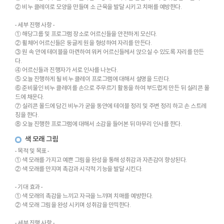
② 비누 클레이로 모양을 만들며 소 근육을 발달 시키고 치매를 예방한다.
- 세부 진행 사항 -
① 해당그룹 및 프로그램 장소로 어르신들을 안전하게 모신다.
② 휠체어 어르신들은 둥글게 원을 형성하여 자리를 만든다.
③ 원 속 안에 테이블을 마련하여 워커 어르신들께서 앉으실 수 있도록 자리를 만든
다.
④ 어르신들과 진행자가 서로 인사를 나눈다.
⑤ 오늘 진행하게 될 비누 클레이 프로그램에 대해서 설명을 드린다.
⑥ 준비물인 비누 클레이를 손으로 주무르기 활동을 하여 부드럽게 만든 뒤 실리콘 몰
드에 채운다.
⑦ 실리콘 몰드에 담긴 비누가 굳을 동안에 테이블 정리 및 주변 정리 하고 손 스트레
칭을 한다.
⑧ 오늘 진행한 프로그램에 대해서 소감을 들어본 뒤 마무리 인사를 한다.
색 모래 그림
- 목적 및 목표 -
① 색 모래를 가지고 예쁜 그림을 완성을 통해 성취감과 자존감이 향상된다.
② 색 모래를 만지며 촉감과 시각적 기능을 발달 시킨다.
- 기대 효과 -
① 색 모래의 촉감을 느끼고 자극을 느끼며 치매를 예방한다.
② 색 모래 그림을 완성 시키며 성취감을 만끽한다.
- 세부 진행 사항 -