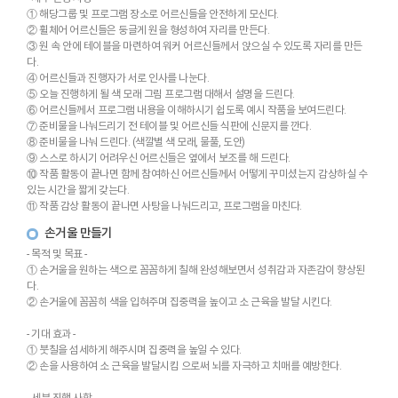
① 해당그룹 및 프로그램 장소로 어르신들을 안전하게 모신다.
② 휠체어 어르신들은 둥글게 원을 형성하여 자리를 만든다.
③ 원 속 안에 테이블을 마련하여 워커 어르신들께서 앉으실 수 있도록 자리를 만든
다.
④ 어르신들과 진행자가 서로 인사를 나눈다.
⑤ 오늘 진행하게 될 색 모래 그림 프로그램 대해서 설명을 드린다.
⑥ 어르신들께서 프로그램 내용을 이해하시기 쉽도록 예시 작품을 보여드린다.
⑦ 준비물을 나눠드리기 전 테이블 및 어르신들 식판에 신문지를 깐다.
⑧ 준비물을 나눠 드린다. (색깔별 색 모래, 물풀, 도안)
⑨ 스스로 하시기 어려우신 어르신들은 옆에서 보조를 해 드린다.
⑩ 작품 활동이 끝나면 함께 참여하신 어르신들께서 어떻게 꾸미셨는지 감상하실 수
있는 시간을 짧게 갖는다.
⑪ 작품 감상 활동이 끝나면 사탕을 나눠드리고, 프로그램을 마친다.
손거울 만들기
- 목적 및 목표 -
① 손거울을 원하는 색으로 꼼꼼하게 칠해 완성해보면서 성취감과 자존감이 향상된
다.
② 손거울에 꼼꼼히 색을 입혀주며 집중력을 높이고 소 근육을 발달 시킨다.
- 기대 효과 -
① 붓칠을 섬세하게 해주시며 집중력을 높일 수 있다.
② 손을 사용하여 소 근육을 발달시킴 으로써 뇌를 자극하고 치매를 예방한다.
- 세부 진행 사항 -