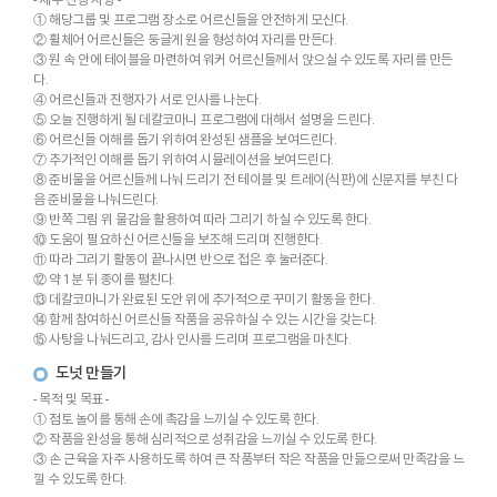
① 해당그룹 및 프로그램 장소로 어르신들을 안전하게 모신다.
② 휠체어 어르신들은 둥글게 원을 형성하여 자리를 만든다.
③ 원 속 안에 테이블을 마련하여 워커 어르신들께서 앉으실 수 있도록 자리를 만든
다.
④ 어르신들과 진행자가 서로 인사를 나눈다.
⑤ 오늘 진행하게 될 데칼코마니 프로그램에 대해서 설명을 드린다.
⑥ 어르신들 이해를 돕기 위하여 완성된 샘플을 보여드린다.
⑦ 추가적인 이해를 돕기 위하여 시뮬레이션을 보여드린다.
⑧ 준비물을 어르신들께 나눠 드리기 전 테이블 및 트레이(식판)에 신문지를 부친 다
음 준비물을 나눠드린다.
⑨ 반쪽 그림 위 물감을 활용하여 따라 그리기 하실 수 있도록 한다.
⑩ 도움이 필요하신 어르신들을 보조해 드리며 진행한다.
⑪ 따라 그리기 활동이 끝나시면 반으로 접은 후 눌러준다.
⑫ 약 1분 뒤 종이를 펼친다.
⑬ 데칼코마니가 완료된 도안 위에 추가적으로 꾸미기 활동을 한다.
⑭ 함께 참여하신 어르신들 작품을 공유하실 수 있는 시간을 갖는다.
⑮ 사탕을 나눠드리고, 감사 인사를 드리며 프로그램을 마친다.
도넛 만들기
- 목적 및 목표 -
① 점토 놀이를 통해 손에 촉감을 느끼실 수 있도록 한다.
② 작품을 완성을 통해 심리적으로 성취감을 느끼실 수 있도록 한다.
③ 손 근육을 자주 사용하도록 하여 큰 작품부터 작은 작품을 만듦으로써 만족감을 느
낄 수 있도록 한다.