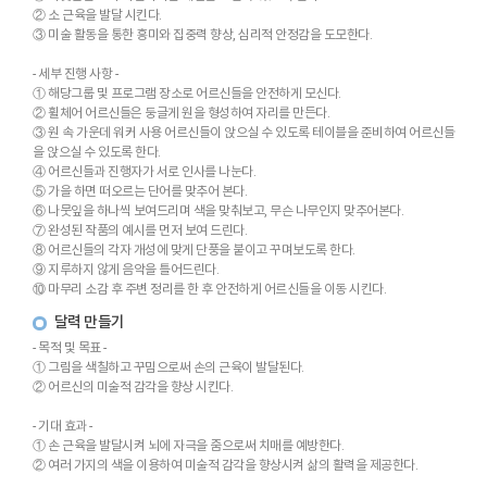
② 소 근육을 발달 시킨다.
③ 미술 활동을 통한 흥미와 집중력 향상, 심리적 안정감을 도모한다.
- 세부 진행 사항 -
① 해당그룹 및 프로그램 장소로 어르신들을 안전하게 모신다.
② 휠체어 어르신들은 둥글게 원을 형성하여 자리를 만든다.
③ 원 속 가운데 워커 사용 어르신들이 앉으실 수 있도록 테이블을 준비하여 어르신들
을 앉으실 수 있도록 한다.
④ 어르신들과 진행자가 서로 인사를 나눈다.
⑤ 가을 하면 떠오르는 단어를 맞추어 본다.
⑥ 나뭇잎을 하나씩 보여드리며 색을 맞춰보고, 무슨 나무인지 맞추어본다.
⑦ 완성된 작품의 예시를 먼저 보여 드린다.
⑧ 어르신들의 각자 개성에 맞게 단풍을 붙이고 꾸며보도록 한다.
⑨ 지루하지 않게 음악을 틀어드린다.
⑩ 마무리 소감 후 주변 정리를 한 후 안전하게 어르신들을 이동 시킨다.
달력 만들기
- 목적 및 목표 -
① 그림을 색칠하고 꾸밈으로써 손의 근육이 발달된다.
② 어르신의 미술적 감각을 향상 시킨다.
- 기대 효과 -
① 손 근육을 발달시켜 뇌에 자극을 줌으로써 치매를 예방한다.
② 여러 가지의 색을 이용하여 미술적 감각을 향상시켜 삶의 활력을 제공한다.