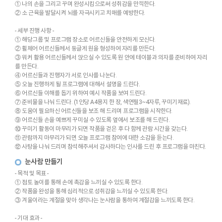
① 나의 손을 그리고 꾸며 완성시킴으로써 성취감을 만끽한다.
② 소 근육을 발달시켜 뇌를 자극시키고 치매를 예방한다.
- 세부 진행 사항 -
① 해당그룹 및 프로그램 장소로 어르신들을 안전하게 모신다.
② 휠체어 어르신들께서 둥글게 원을 형성하여 자리를 만든다.
③ 워커 활용 어르신들께서 앉으실 수 있도록 원 안에 테이블과 의자를 준비하여 자리
를 만든다.
④ 어르신들과 진행자가 서로 인사를 나눈다.
⑤ 오늘 진행하게 될 프로그램에 대해서 설명을 드린다.
⑥ 어르신들 이해를 돕기 위하여 예시 작품을 보여 드린다.
⑦ 준비물을 나눠 드린다. (1인당 A4용지 한 장, 색연필3~4자루, 꾸미기재료).
⑧ 도움이 필요하신 어르신들을 보조 해 드리며 프로그램을 시작한다.
⑨ 어르신들 손을 예쁘게 꾸미실 수 있도록 옆에서 보조를 해 드린다.
⑩ 꾸미기 활동이 마무리가 되면 작품을 걷은 후 다 함께 관람 시간을 갖는다.
⑪ 관람까지 마무리가 되면 오늘 프로그램 참여에 대한 소감을 듣는다.
⑫ 사탕을 나눠 드리며 참석해주셔서 감사하다는 인사를 드린 후 프로그램을 마친다.
눈사람 만들기
- 목적 및 목표 -
① 점토 놀이를 통해 손에 촉감을 느끼실 수 있도록 한다.
② 작품을 완성을 통해 심리적으로 성취감을 느끼실 수 있도록 한다.
③ 겨울이라는 계절을 맞아 생각나는 눈사람을 통하여 계절감을 느끼도록 한다.
- 기대 효과 -