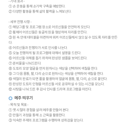
- 기대 효과 -
① 손 운동을 통해 손가락 구축을 예방한다.
② 다양한 활동을 통해 삶의 활력을 느껴보신다.
- 세부 진행 사항 -
① 해당그룹 및 프로그램 장소로 어르신들을 안전하게 모신다.
② 휠체어 어르신들은 둥글게 원을 형성하여 자리를 만든다.
③ 원 속 안에 테이블을 마련하여 워커 어르신들께서 앉으실 수 있도록 자리를 만든
다.
④ 어르신들과 진행자가 서로 인사를 나눈다.
⑤ 오늘 진행하게 될 프로그램에 대해서 설명을 드린다.
⑥ 어르신들 이해를 돕기 위하여 완성된 샘플을 보여드린다.
⑦ 준비물을 나눠드린다.
⑧ 도토리 모양 얼굴을 먼저 원하시는 색상을 선택하여 색칠을 한다.
⑨ 그 다음 몸통, 팔, 다리 순으로 원하시는 색상을 선택하여 색칠을 한다.
⑩ 색칠이 완료가 되면 풀을 활용하여 얼굴에 몸통, 팔, 다리, 순으로 붙인다.
⑪ 완성된 도토리 인형을 어르신들 서로 공유하실 수 있는 시간을 갖는다.
⑫ 사탕을 나눠 드린 후 감사 인사를 드리며 프로그램을 마친다.
메주 띄우기
- 목적 및 목표 -
① 옛 시절의 경험을 살려 메주를 만들어 본다.
② 만들기 과정을 통해 소 근육을 활용한다.
③ 익숙한 주제의 프로그램을 수행하며 성취감을 얻는다.