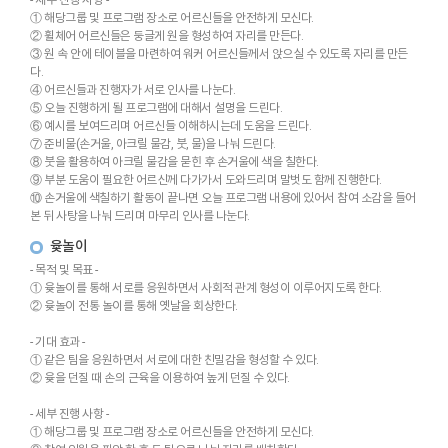
① 해당그룹 및 프로그램 장소로 어르신들을 안전하게 모신다.
② 휠체어 어르신들은 둥글게 원을 형성하여 자리를 만든다.
③ 원 속 안에 테이블을 마련하여 워커 어르신들께서 앉으실 수 있도록 자리를 만든
다.
④ 어르신들과 진행자가 서로 인사를 나눈다.
⑤ 오늘 진행하게 될 프로그램에 대해서 설명을 드린다.
⑥ 예시를 보여드리며 어르신들 이해하시는데 도움을 드린다.
⑦ 준비물(손거울, 아크릴 물감, 붓, 물)을 나눠 드린다.
⑧ 붓을 활용하여 아크릴 물감을 묻힌 후 손거울에 색을 칠한다.
⑨ 부분 도움이 필요한 어르신께 다가가서 도와드리며 말벗도 함께 진행한다.
⑩ 손거울에 색칠하기 활동이 끝나면 오늘 프로그램 내용에 있어서 참여 소감을 들어
본 뒤 사탕을 나눠 드리며 마무리 인사를 나눈다.
윷놀이
- 목적 및 목표 -
① 윷놀이를 통해 서로를 응원하면서 사회적 관계 형성이 이루어지도록 한다.
② 윷놀이 전통 놀이를 통해 옛날을 회상한다.
- 기대 효과 -
① 같은 팀을 응원하면서 서로에 대한 친밀감을 형성할 수 있다.
② 윷을 던질 때 손의 근육을 이용하여 높게 던질 수 있다.
- 세부 진행 사항 -
① 해당그룹 및 프로그램 장소로 어르신들을 안전하게 모신다.