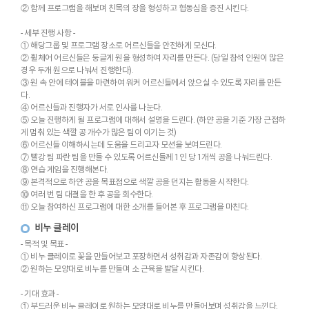
② 함께 프로그램을 해보며 친목의 장을 형성하고 협동심을 증진 시킨다.
- 세부 진행 사항 -
① 해당그룹 및 프로그램 장소로 어르신들을 안전하게 모신다.
② 휠체어 어르신들은 둥글게 원을 형성하여 자리를 만든다. (당일 참석 인원이 많은
경우 두개 원으로 나눠서 진행한다).
③ 원 속 안에 테이블을 마련하여 워커 어르신들께서 앉으실 수 있도록 자리를 만든
다.
④ 어르신들과 진행자가 서로 인사를 나눈다.
⑤ 오늘 진행하게 될 프로그램에 대해서 설명을 드린다. (하얀 공을 기준 가장 근접하
게 멈춰 있는 색깔 공 개수가 많은 팀이 이기는 것)
⑥ 어르신들 이해하시는데 도움을 드리고자 모션을 보여드린다.
⑦ 빨강 팀 파란 팀을 만들 수 있도록 어르신들께 1인 당 1개씩 공을 나눠드린다.
⑧ 연습 게임을 진행해본다.
⑨ 본격적으로 하얀 공을 목표점으로 색깔 공을 던지는 활동을 시작한다.
⑩ 여러 번 팀 대결을 한 후 공을 회수한다.
⑪ 오늘 참여하신 프로그램에 대한 소개를 들어본 후 프로그램을 마친다.
비누 클레이
- 목적 및 목표 -
① 비누 클레이로 꽃을 만들어보고 포장하면서 성취감과 자존감이 향상된다.
② 원하는 모양대로 비누를 만들며 소 근육을 발달 시킨다.
- 기대 효과 -
① 부드러운 비누 클레이로 원하는 모양대로 비누를 만들어보며 성취감을 느낀다.