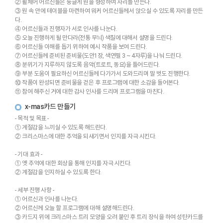
② 휠체어 어르신들은 둥글게 원을 형성하여 자리를 만든다.
③ 원 속 안에 테이블을 마련하여 워커 어르신들께서 앉으실 수 있도록 자리를 만든
다.
④ 어르신들과 진행자가 서로 인사를 나눈다.
⑤ 오늘 진행하게 될 만다라(전통 무늬) 색칠에 대해서 설명을 드린다.
⑥ 어르신들 이해를 돕기 위하여 예시 작품을 보여 드린다.
⑦ 어르신들께 준비된 준비물(도안1장, 색연필 3 ~ 4자루)을 나눠 드린다.
⑧ 분위기가 지루하지 않도록 음악(트로트, 동요)을 틀어드린다.
⑨ 부분 도움이 필요하신 어르신들께 다가가서 도와드리며 말 벗도 진행한다.
⑩ 작품이 완성되면 준비물을 걷은 후 프로그램에 대한 소감을 들어본다.
⑪ 참여 해주신 거에 대한 감사 인사를 드리며 프로그램을 마친다.
x-mas카드 만들기
- 목적 및 목표 -
① 계절감을 느끼실 수 있도록 해드린다.
② 크리스마스에 대한 추억을 되새기면서 인지를 자극 시킨다.
- 기대 효과 -
① 옛 추억에 대한 회상을 통해 인지를 자극 시킨다.
② 계절감을 인지하실 수 있도록 한다.
- 세부 진행 사항 -
① 어르신과 인사를 나눈다.
② 어르신께 오늘 할 프로그램에 대해 설명해드린다.
③ 카드지 위에 크리스마스 트리 모양을 오려 붙인 후 트리 장식을 하여 성탄카드를